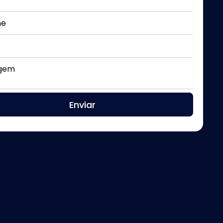
ne
gem
Enviar