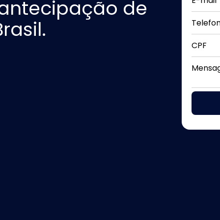
E-mail
antecipação de
rasil.
Telefo
CPF
Mensa